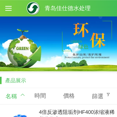
青岛佳仕德水处理
產品展示
時間
價格
名稱
篩選
4倍反渗透阻垢剂HF400浓缩液稀